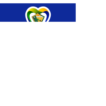
SERVIÇO DE ATENDIMENTO AO CIDADÃO 
(SIC) E OUVIDORIA
Prefeitura de Brasiléia - Estado do Acre
CNPJ 04.508.933/0001-45
💻Acesso online: 
SIC 
| 
Fale Conosco
 | 
Ouvidoria
 |
Portal de Transparência
 | 
Mapa 
do Site
📱Fone: +55 (68) 
3546-4402 ou +55 (68) 