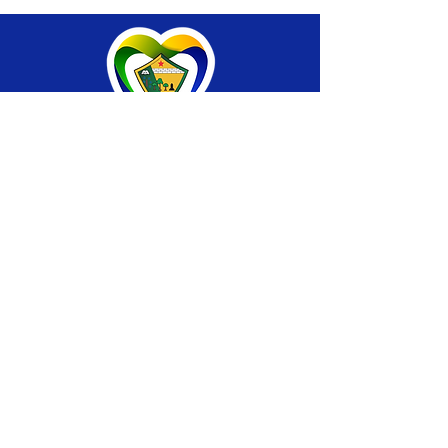
SERVIÇO DE ATENDIMENTO AO CIDADÃO 
(SIC) E OUVIDORIA
Prefeitura de Brasiléia - Estado do Acre
CNPJ 04.508.933/0001-45
💻Acesso online: 
SIC 
| 
Fale Conosco
 | 
Ouvidoria
 |
Portal de Transparência
 | 
Mapa 
do Site
📱Fone: +55 (68) 
3546-4402 ou +55 (68) 