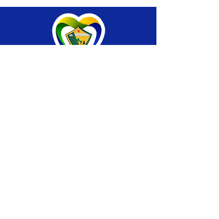
SERVIÇO DE ATENDIMENTO AO CIDADÃO 
(SIC) E OUVIDORIA
Prefeitura de Brasiléia - Estado do Acre
CNPJ 04.508.933/0001-45
💻Acesso online: 
SIC 
| 
Fale Conosco
 | 
Ouvidoria
 |
Portal de Transparência
 | 
Mapa 
do Site
📱Fone: +55 (68) 
3546-4402 ou +55 (68) 