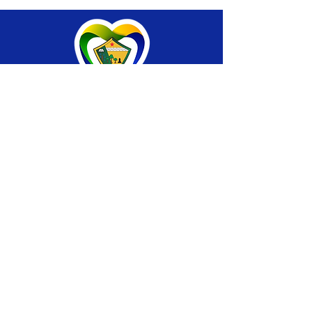
SERVIÇO DE ATENDIMENTO AO CIDADÃO 
(SIC) E OUVIDORIA
Prefeitura de Brasiléia - Estado do Acre
CNPJ 04.508.933/0001-45
💻Acesso online: 
SIC 
| 
Fale Conosco
 | 
Ouvidoria
 |
Portal de Transparência
 | 
Mapa 
do Site
📱Fone: +55 (68) 
3546-4402 ou +55 (68) 