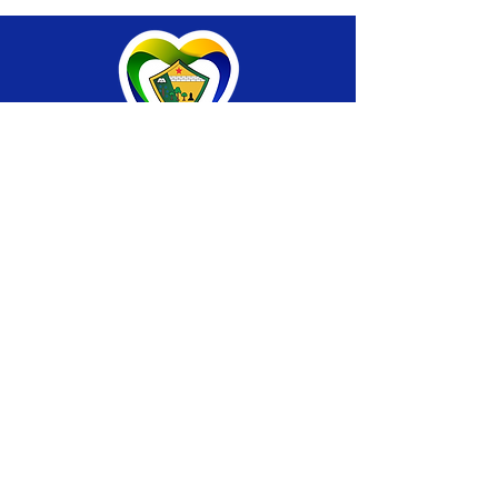
SERVIÇO DE ATENDIMENTO AO CIDADÃO 
(SIC) E OUVIDORIA
Prefeitura de Brasiléia - Estado do Acre
CNPJ 04.508.933/0001-45
💻Acesso online: 
SIC 
| 
Fale Conosco
 | 
Ouvidoria
 |
Portal de Transparência
 | 
Mapa 
do Site
📱Fone: +55 (68) 
3546-4402 ou +55 (68) 