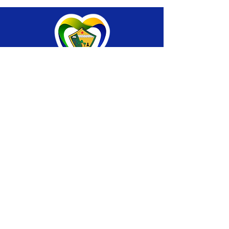
SERVIÇO DE ATENDIMENTO AO CIDADÃO 
(SIC) E OUVIDORIA
Prefeitura de Brasiléia - Estado do Acre
CNPJ 04.508.933/0001-45
💻Acesso online: 
SIC 
| 
Fale Conosco
 | 
Ouvidoria
 |
Portal de Transparência
 | 
Mapa 
do Site
📱Fone: +55 (68) 
3546-4402 ou +55 (68) 