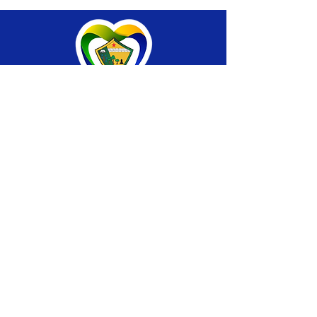
SERVIÇO DE ATENDIMENTO AO CIDADÃO 
(SIC) E OUVIDORIA
Prefeitura de Brasiléia - Estado do Acre
CNPJ 04.508.933/0001-45
💻Acesso online: 
SIC 
| 
Fale Conosco
 | 
Ouvidoria
 |
Portal de Transparência
 | 
Mapa 
do Site
📱Fone: +55 (68) 
3546-4402 ou +55 (68) 