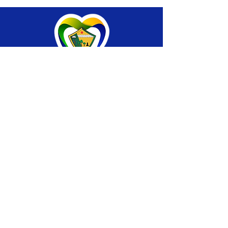
SERVIÇO DE ATENDIMENTO AO CIDADÃO 
(SIC) E OUVIDORIA
Prefeitura de Brasiléia - Estado do Acre
CNPJ 04.508.933/0001-45
💻Acesso online: 
SIC 
| 
Fale Conosco
 | 
Ouvidoria
 |
Portal de Transparência
 | 
Mapa 
do Site
📱Fone: +55 (68) 
3546-4402 ou +55 (68) 