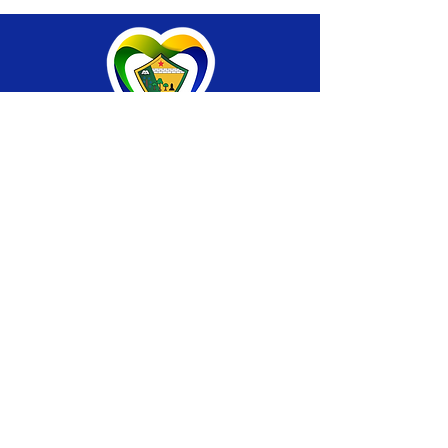
SERVIÇO DE ATENDIMENTO AO CIDADÃO 
(SIC) E OUVIDORIA
Prefeitura de Brasiléia - Estado do Acre
CNPJ 04.508.933/0001-45
💻Acesso online: 
SIC 
| 
Fale Conosco
 | 
Ouvidoria
 |
Portal de Transparência
 | 
Mapa 
do Site
📱Fone: +55 (68) 
3546-4402 ou +55 (68) 