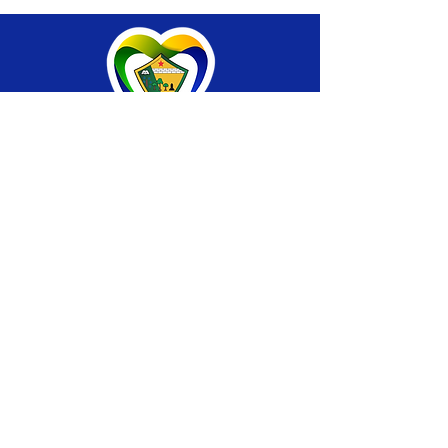
SERVIÇO DE ATENDIMENTO AO CIDADÃO 
(SIC) E OUVIDORIA
Prefeitura de Brasiléia - Estado do Acre
CNPJ 04.508.933/0001-45
💻Acesso online: 
SIC 
| 
Fale Conosco
 | 
Ouvidoria
 |
Portal de Transparência
 | 
Mapa 
do Site
📱Fone: +55 (68) 
3546-4402 ou +55 (68) 