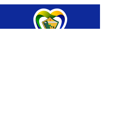
SERVIÇO DE ATENDIMENTO AO CIDADÃO 
(SIC) E OUVIDORIA
Prefeitura de Brasiléia - Estado do Acre
CNPJ 04.508.933/0001-45
💻Acesso online: 
SIC 
| 
Fale Conosco
 | 
Ouvidoria
 |
Portal de Transparência
 | 
Mapa 
do Site
📱Fone: +55 (68) 
3546-4402 ou +55 (68) 