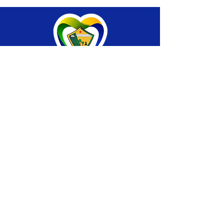
SERVIÇO DE ATENDIMENTO AO CIDADÃO 
(SIC) E OUVIDORIA
Prefeitura de Brasiléia - Estado do Acre
CNPJ 04.508.933/0001-45
💻Acesso online: 
SIC 
| 
Fale Conosco
 | 
Ouvidoria
 |
Portal de Transparência
 | 
Mapa 
do Site
📱Fone: +55 (68) 
3546-4402 ou +55 (68) 