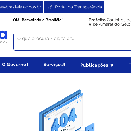
e@brasileia.ac.gov.br
Portal da Transparência
Prefeito
Carlinhos d
Olá, Bem-vindo a Brasiléia!
Vice
Amaral do Gelo
O Governo⬇️
Serviços⬇️
Publicações 🔽