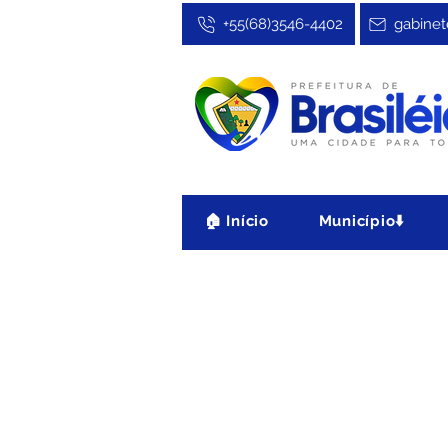
+55(68)3546-4402
gabinet
🏠 Início
Município⬇️