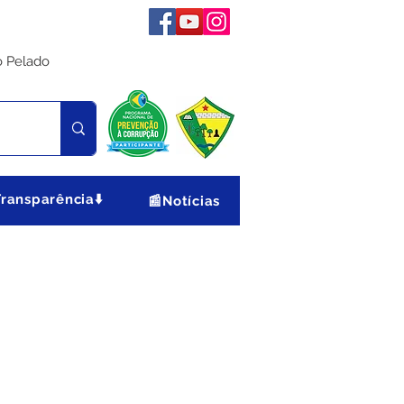
o Pelado
Transparência⬇️
📰Notícias