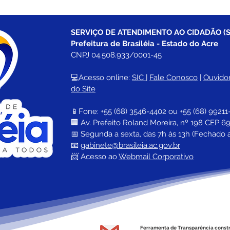
SERVIÇO DE ATENDIMENTO AO CIDADÃO (S
Prefeitura de Brasiléia - Estado do Acre
CNPJ 04.508.933/0001-45
💻Acesso online: 
SIC 
| 
Fale Conosco
 | 
Ouvidor
do Site
📱Fone: +55 (68) 
3546-4402 ou +55 (68) 99211
🏢 
Av. Prefeito Roland Moreira, nº 198 CEP 69
📅 Segunda a sexta, das 7h às 13h (Fechado 
📧 
gabinete@brasileia.ac.gov.br
📨 Acesso ao 
Webmail Corporativo
Ferramenta de Transparência const