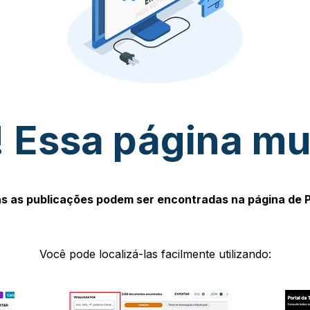
 Essa página m
s as publicações podem ser encontradas na página de 
Você pode localizá-las facilmente utilizando: