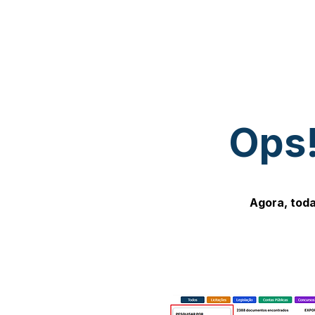
Ops!
Agora, toda