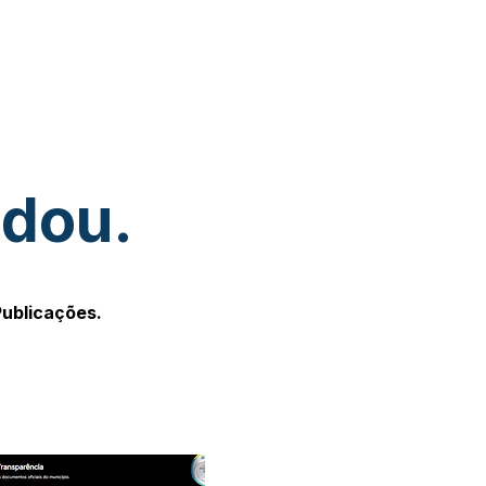
udou.
Publicações.