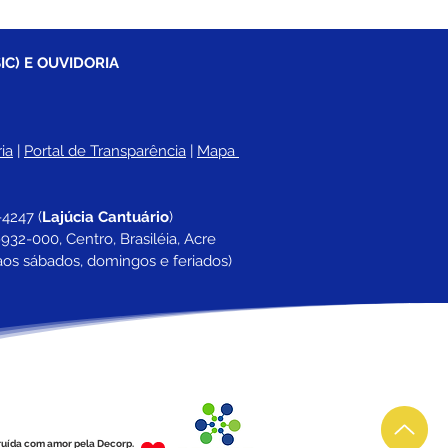
IC) E OUVIDORIA
ia
 |
Portal de Transparência
 | 
Mapa 
-4247 
(
Lajúcia Cantuário
)
932-000, Centro, Brasiléia, Acre
aos sábados, domingos e feriados)
ruída com amor pela Decorp.