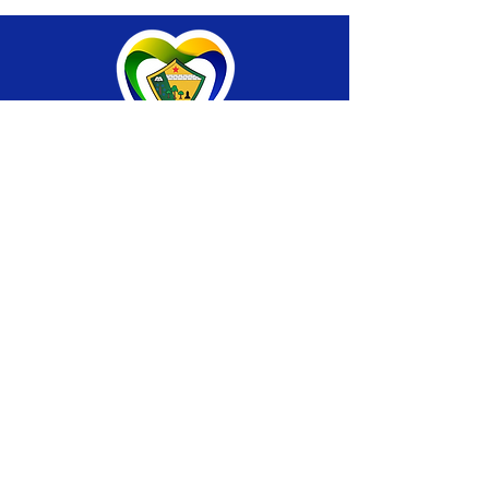
SERVIÇO DE ATENDIMENTO AO CIDADÃO 
(SIC) E OUVIDORIA
Prefeitura de Brasiléia - Estado do Acre
CNPJ 04.508.933/0001-45
💻Acesso online: 
SIC 
| 
Fale Conosco
 | 
Ouvidoria
 |
Portal de Transparência
 | 
Mapa 
do Site
📱Fone: +55 (68) 
3546-4402 ou +55 (68) 