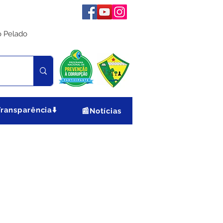
o Pelado
Transparência⬇️
📰Notícias