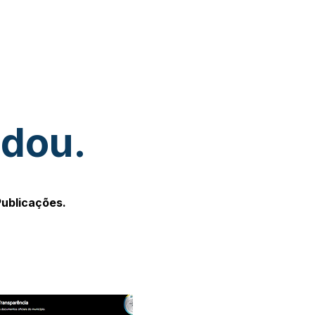
udou.
Publicações.