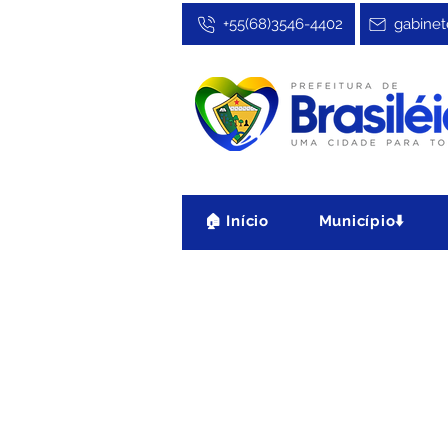
+55(68)3546-4402
gabinet
🏠 Início
Município⬇️