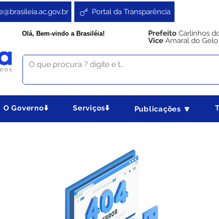
e@brasileia.ac.gov.br
Portal da Transparência
Prefeito
Carlinhos d
Olá, Bem-vindo a Brasiléia!
Vice
Amaral do Gelo
O Governo⬇️
Serviços⬇️
Publicações 🔽