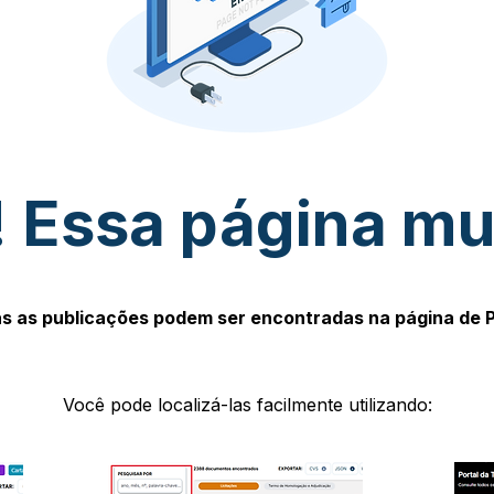
 Essa página m
s as publicações podem ser encontradas na página de 
Você pode localizá-las facilmente utilizando: