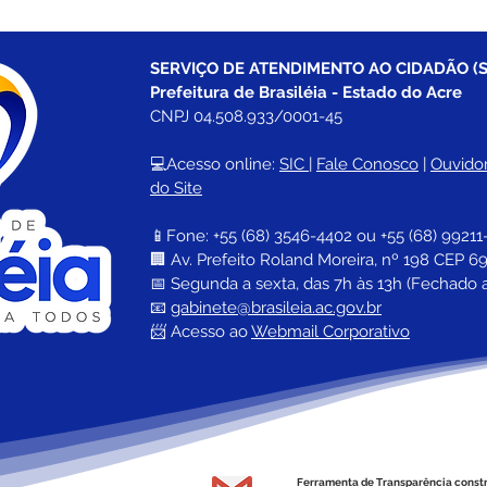
SERVIÇO DE ATENDIMENTO AO CIDADÃO (S
Prefeitura de Brasiléia - Estado do Acre
CNPJ 04.508.933/0001-45
💻Acesso online: 
SIC 
| 
Fale Conosco
 | 
Ouvidor
do Site
📱Fone: +55 (68) 
3546-4402 ou +55 (68) 99211
🏢 
Av. Prefeito Roland Moreira, nº 198 CEP 69
📅 Segunda a sexta, das 7h às 13h (Fechado 
📧 
gabinete@brasileia.ac.gov.br
📨 Acesso ao 
Webmail Corporativo
Ferramenta de Transparência const