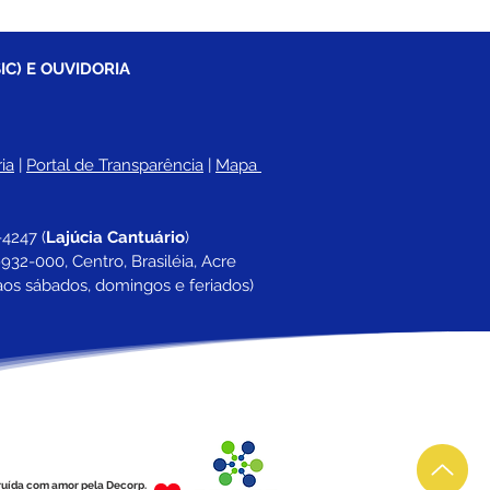
IC) E OUVIDORIA
ia
 |
Portal de Transparência
 | 
Mapa 
-4247 
(
Lajúcia Cantuário
)
932-000, Centro, Brasiléia, Acre
aos sábados, domingos e feriados)
ruída com amor pela Decorp.