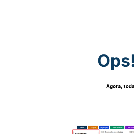
Ops!
Agora, toda