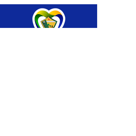
SERVIÇO DE ATENDIMENTO AO CIDADÃO 
(SIC) E OUVIDORIA
Prefeitura de Brasiléia - Estado do Acre
CNPJ 04.508.933/0001-45
💻Acesso online: 
SIC 
| 
Fale Conosco
 | 
Ouvidoria
 |
Portal de Transparência
 | 
Mapa 
do Site
📱Fone: +55 (68) 
3546-4402 ou +55 (68) 