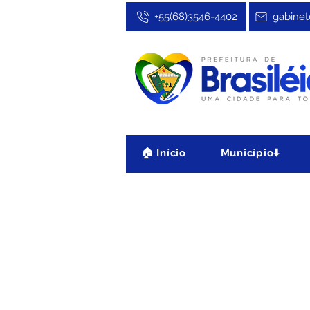
+55(68)3546-4402
gabinet
🏠 Início
Município⬇️