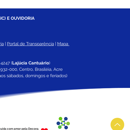
IC) E OUVIDORIA
ia
 |
Portal de Transparência
 | 
Mapa 
-4247 
(
Lajúcia Cantuário
)
932-000, Centro, Brasiléia, Acre
aos sábados, domingos e feriados)
ruída com amor pela Decorp.