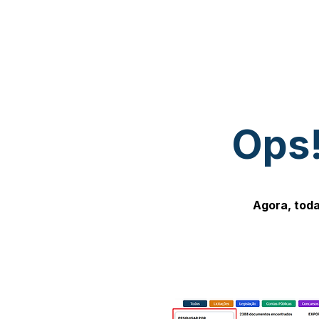
Ops!
Agora, toda