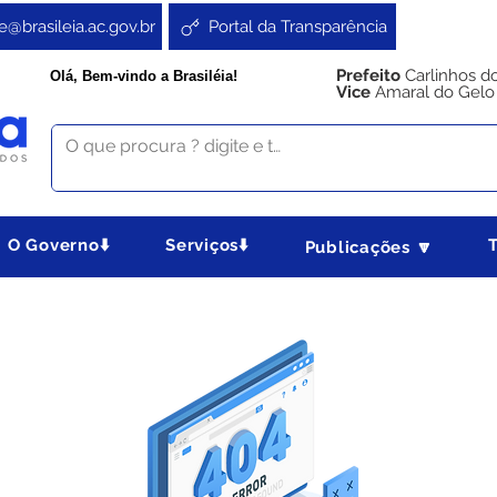
e@brasileia.ac.gov.br
Portal da Transparência
Prefeito
Carlinhos d
Olá, Bem-vindo a Brasiléia!
Vice
Amaral do Gelo
O Governo⬇️
Serviços⬇️
Publicações 🔽