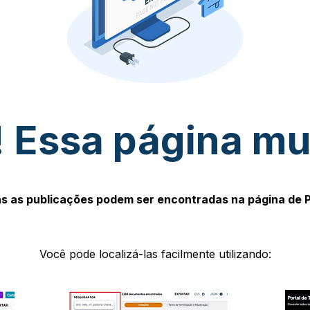
 Essa página m
s as publicações podem ser encontradas na página de 
Você pode localizá-las facilmente utilizando: