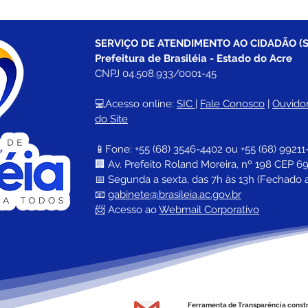
SERVIÇO DE ATENDIMENTO AO CIDADÃO (S
Prefeitura de Brasiléia - Estado do Acre
CNPJ 04.508.933/0001-45
💻Acesso online: 
SIC 
| 
Fale Conosco
 | 
Ouvidor
do Site
📱Fone: +55 (68) 
3546-4402 ou +55 (68) 99211
🏢 
Av. Prefeito Roland Moreira, nº 198 CEP 69
📅 Segunda a sexta, das 7h às 13h (Fechado 
📧 
gabinete@brasileia.ac.gov.br
📨 Acesso ao 
Webmail Corporativo
Ferramenta de Transparência const