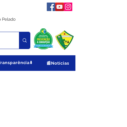
o Pelado
Transparência⬇️
📰Notícias