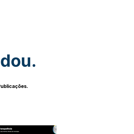
udou.
Publicações.