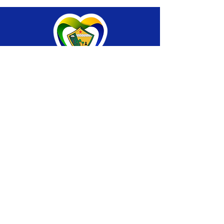
SERVIÇO DE ATENDIMENTO AO CIDADÃO 
(SIC) E OUVIDORIA
Prefeitura de Brasiléia - Estado do Acre
CNPJ 04.508.933/0001-45
💻Acesso online: 
SIC 
| 
Fale Conosco
 | 
Ouvidoria
 |
Portal de Transparência
 | 
Mapa 
do Site
📱Fone: +55 (68) 
3546-4402 ou +55 (68) 