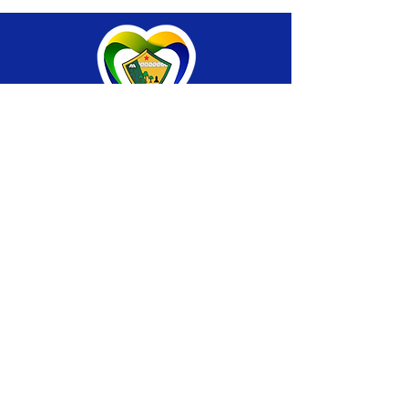
SERVIÇO DE ATENDIMENTO AO CIDADÃO 
(SIC) E OUVIDORIA
Prefeitura de Brasiléia - Estado do Acre
CNPJ 04.508.933/0001-45
💻Acesso online: 
SIC 
| 
Fale Conosco
 | 
Ouvidoria
 |
Portal de Transparência
 | 
Mapa 
do Site
📱Fone: +55 (68) 
3546-4402 ou +55 (68) 