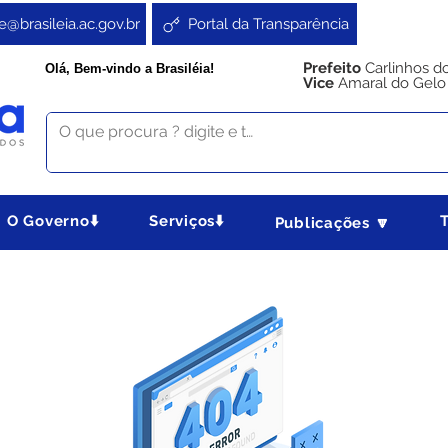
e@brasileia.ac.gov.br
Portal da Transparência
Prefeito
Carlinhos d
Olá, Bem-vindo a Brasiléia!
Vice
Amaral do Gelo
O Governo⬇️
Serviços⬇️
Publicações 🔽