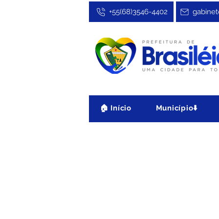
+55(68)3546-4402
gabinet
🏠 Início
Município⬇️