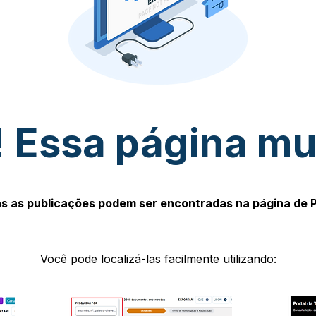
 Essa página m
s as publicações podem ser encontradas na página de 
Você pode localizá-las facilmente utilizando: