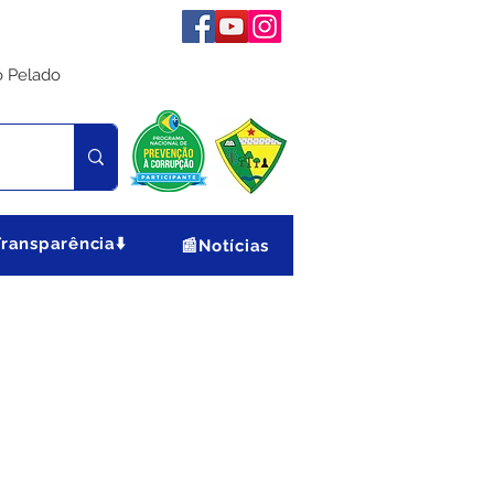
o Pelado
Transparência⬇️
📰Notícias