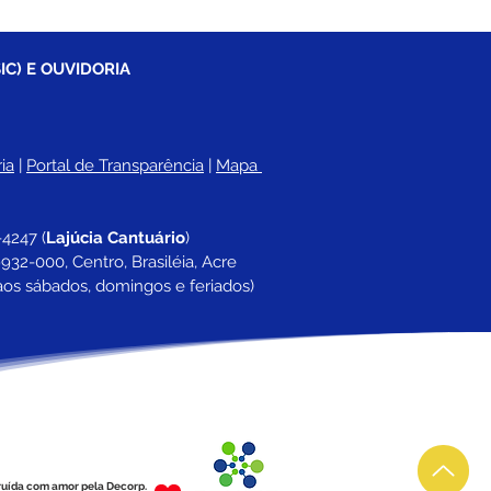
IC) E OUVIDORIA
ia
 |
Portal de Transparência
 | 
Mapa 
-4247 
(
Lajúcia Cantuário
)
932-000, Centro, Brasiléia, Acre
aos sábados, domingos e feriados)
ruída com amor pela Decorp.