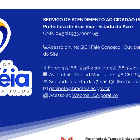
SERVIÇO DE ATENDIMENTO AO CIDADÃO (S
Prefeitura de Brasiléia - Estado do Acre
CNPJ 04.508.933/0001-45
💻Acesso online: 
SIC 
| 
Fale Conosco
 | 
Ouvidor
do Site
📱Fone: +55 (68) 
3546-4402 ou +55 (68) 99211
🏢 
Av. Prefeito Roland Moreira, nº 198 CEP 69
📅 Segunda a sexta, das 7h às 13h (Fechado 
📧 
gabinete@brasileia.ac.gov.br
📨 Acesso ao 
Webmail Corporativo
Ferramenta de Transparência const