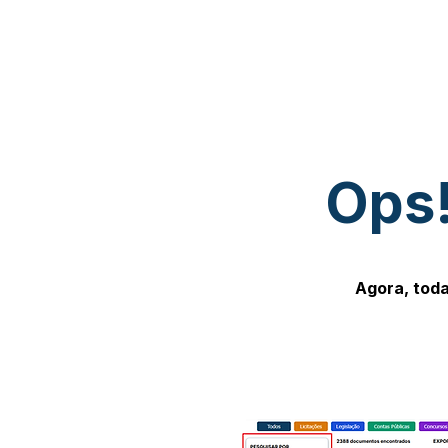
Ops!
Agora, toda