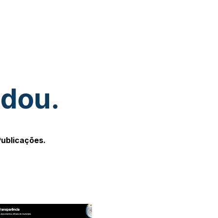
udou.
Publicações.