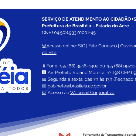
SERVIÇO DE ATENDIMENTO AO CIDADÃO (S
Prefeitura de Brasiléia - Estado do Acre
CNPJ 04.508.933/0001-45
💻Acesso online: 
SIC 
| 
Fale Conosco
 | 
Ouvidor
do Site
📱Fone: +55 (68) 
3546-4402 ou +55 (68) 99211
🏢 
Av. Prefeito Roland Moreira, nº 198 CEP 69
📅 Segunda a sexta, das 7h às 13h (Fechado 
📧 
gabinete@brasileia.ac.gov.br
📨 Acesso ao 
Webmail Corporativo
Ferramenta de Transparência const