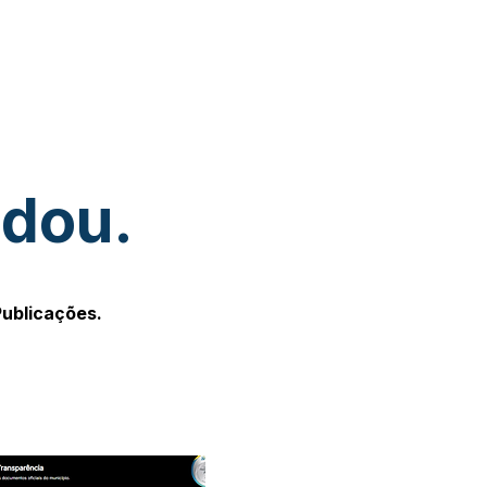
udou.
Publicações.