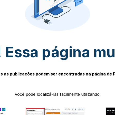
 Essa página m
s as publicações podem ser encontradas na página de 
Você pode localizá-las facilmente utilizando: