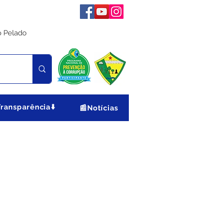
o Pelado
Transparência⬇️
📰Notícias