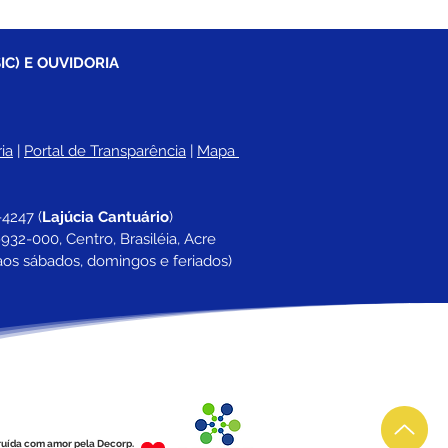
IC) E OUVIDORIA
ia
 |
Portal de Transparência
 | 
Mapa 
-4247 
(
Lajúcia Cantuário
)
932-000, Centro, Brasiléia, Acre
aos sábados, domingos e feriados)
ruída com amor pela Decorp.