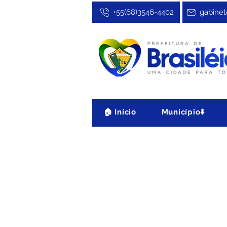
+55(68)3546-4402
gabinet
🏠 Início
Município⬇️