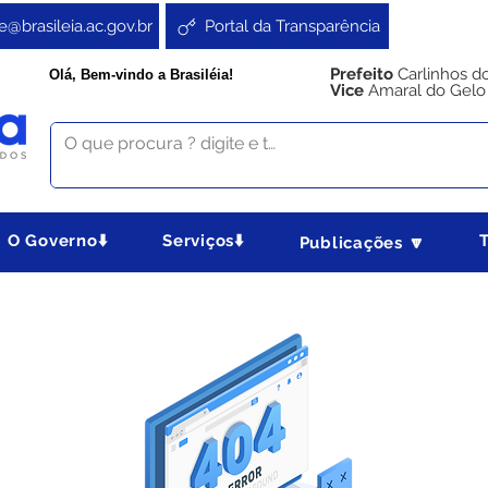
e@brasileia.ac.gov.br
Portal da Transparência
Prefeito
Carlinhos d
Olá, Bem-vindo a Brasiléia!
Vice
Amaral do Gelo
O Governo⬇️
Serviços⬇️
Publicações 🔽