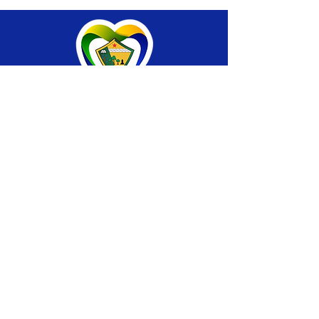
SERVIÇO DE ATENDIMENTO AO CIDADÃO 
(SIC) E OUVIDORIA
Prefeitura de Brasiléia - Estado do Acre
CNPJ 04.508.933/0001-45
💻Acesso online: 
SIC 
| 
Fale Conosco
 | 
Ouvidoria
 |
Portal de Transparência
 | 
Mapa 
do Site
📱Fone: +55 (68) 
3546-4402 ou +55 (68) 