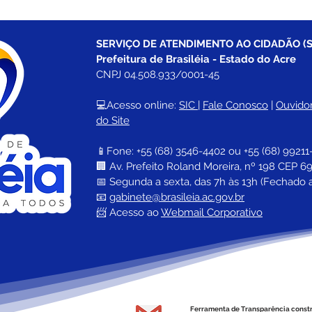
SERVIÇO DE ATENDIMENTO AO CIDADÃO (S
Prefeitura de Brasiléia - Estado do Acre
CNPJ 04.508.933/0001-45
💻Acesso online: 
SIC 
| 
Fale Conosco
 | 
Ouvidor
do Site
📱Fone: +55 (68) 
3546-4402 ou +55 (68) 99211
🏢 
Av. Prefeito Roland Moreira, nº 198 CEP 69
📅 Segunda a sexta, das 7h às 13h (Fechado 
📧 
gabinete@brasileia.ac.gov.br
📨 Acesso ao 
Webmail Corporativo
Ferramenta de Transparência const