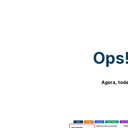
Ops!
Agora, toda