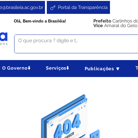
e@brasileia.ac.gov.br
Portal da Transparência
Prefeito
Carlinhos d
Olá, Bem-vindo a Brasiléia!
Vice
Amaral do Gelo
O Governo⬇️
Serviços⬇️
Publicações 🔽