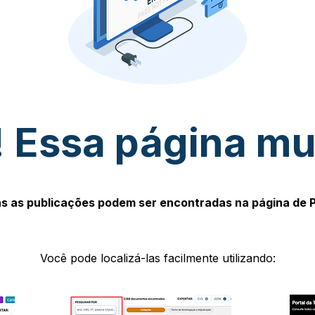
 Essa página m
s as publicações podem ser encontradas na página de 
Você pode localizá-las facilmente utilizando: