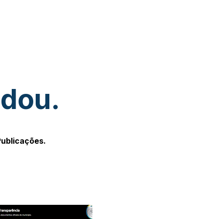
udou.
Publicações.