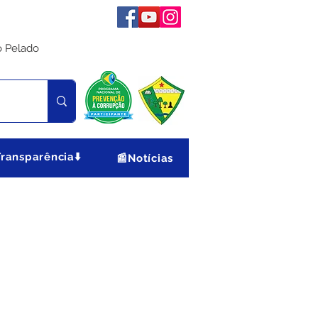
o Pelado
Transparência⬇️
📰Notícias