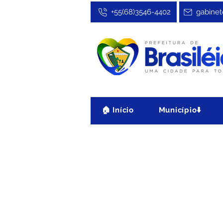
+55(68)3546-4402
gabinet
🏠 Início
Município⬇️