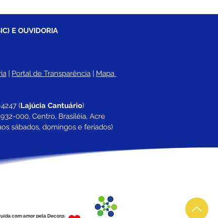
IC) E OUVIDORIA
ia
 |
Portal de Transparência
 | 
Mapa 
-4247 
(
Lajúcia Cantuário
)
932-000, Centro, Brasiléia, Acre
aos sábados, domingos e feriados)
ruída com amor pela Decorp.