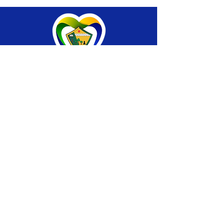
SERVIÇO DE ATENDIMENTO AO CIDADÃO 
(SIC) E OUVIDORIA
Prefeitura de Brasiléia - Estado do Acre
CNPJ 04.508.933/0001-45
💻Acesso online: 
SIC 
| 
Fale Conosco
 | 
Ouvidoria
 |
Portal de Transparência
 | 
Mapa 
do Site
📱Fone: +55 (68) 
3546-4402 ou +55 (68) 