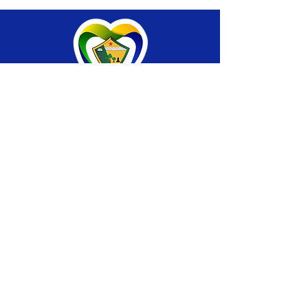
SERVIÇO DE ATENDIMENTO AO CIDADÃO 
(SIC) E OUVIDORIA
Prefeitura de Brasiléia - Estado do Acre
CNPJ 04.508.933/0001-45
💻Acesso online: 
SIC 
| 
Fale Conosco
 | 
Ouvidoria
 |
Portal de Transparência
 | 
Mapa 
do Site
📱Fone: +55 (68) 
3546-4402 ou +55 (68) 