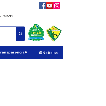
o Pelado
Transparência⬇️
📰Notícias