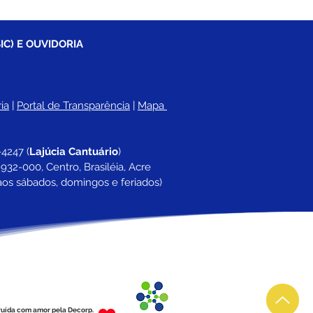
IC) E OUVIDORIA
ia
 |
Portal de Transparência
 | 
Mapa 
-4247 
(
Lajúcia Cantuário
)
932-000, Centro, Brasiléia, Acre
aos sábados, domingos e feriados)
ruída com amor pela Decorp.