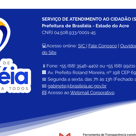
SERVIÇO DE ATENDIMENTO AO CIDADÃO (S
Prefeitura de Brasiléia - Estado do Acre
CNPJ 04.508.933/0001-45
💻Acesso online: 
SIC 
| 
Fale Conosco
 | 
Ouvidor
do Site
📱Fone: +55 (68) 
3546-4402 ou +55 (68) 99211
🏢 
Av. Prefeito Roland Moreira, nº 198 CEP 69
📅 Segunda a sexta, das 7h às 13h (Fechado 
📧 
gabinete@brasileia.ac.gov.br
📨 Acesso ao 
Webmail Corporativo
Ferramenta de Transparência const