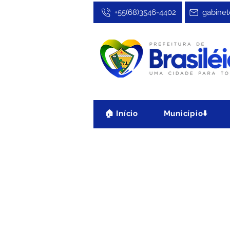
+55(68)3546-4402
gabinet
🏠 Início
Município⬇️