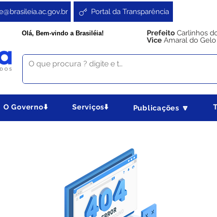
e@brasileia.ac.gov.br
Portal da Transparência
Prefeito
Carlinhos d
Olá, Bem-vindo a Brasiléia!
Vice
Amaral do Gelo
O Governo⬇️
Serviços⬇️
Publicações 🔽