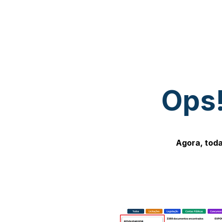
Ops!
Agora, toda