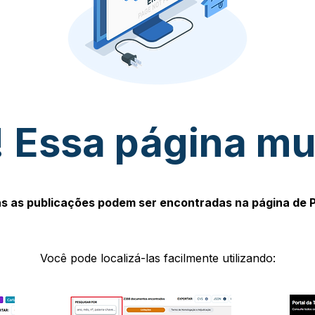
 Essa página m
s as publicações podem ser encontradas na página de 
Você pode localizá-las facilmente utilizando: