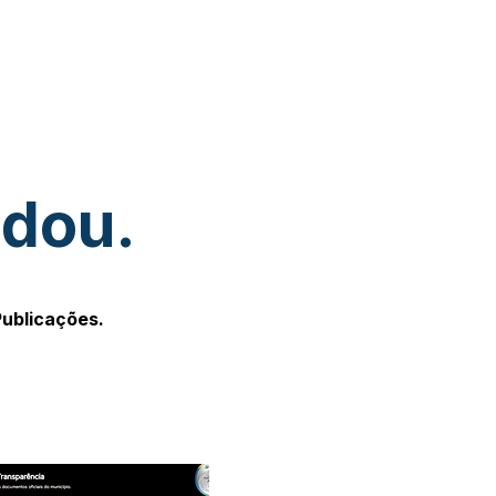
udou.
Publicações.