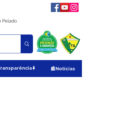
o Pelado
Transparência⬇️
📰Notícias