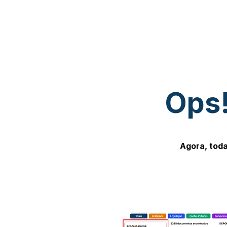
Ops!
Agora, toda