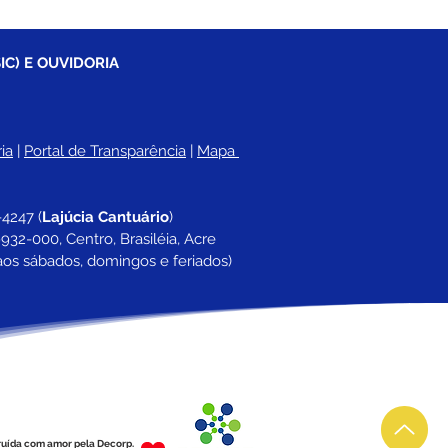
IC) E OUVIDORIA
ia
 |
Portal de Transparência
 | 
Mapa 
-4247 
(
Lajúcia Cantuário
)
932-000, Centro, Brasiléia, Acre
aos sábados, domingos e feriados)
ruída com amor pela Decorp.