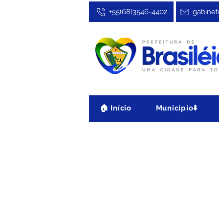
+55(68)3546-4402
gabinet
🏠 Início
Município⬇️