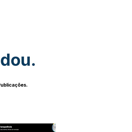
udou.
Publicações.