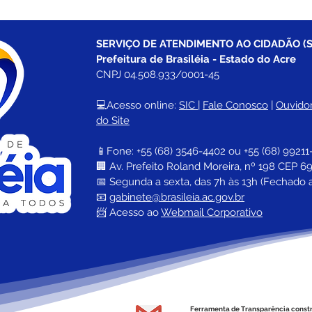
SERVIÇO DE ATENDIMENTO AO CIDADÃO (S
Prefeitura de Brasiléia - Estado do Acre
CNPJ 04.508.933/0001-45
💻Acesso online: 
SIC 
| 
Fale Conosco
 | 
Ouvidor
do Site
📱Fone: +55 (68) 
3546-4402 ou +55 (68) 99211
🏢 
Av. Prefeito Roland Moreira, nº 198 CEP 69
📅 Segunda a sexta, das 7h às 13h (Fechado 
📧 
gabinete@brasileia.ac.gov.br
📨 Acesso ao 
Webmail Corporativo
Ferramenta de Transparência const