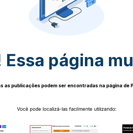
 Essa página m
s as publicações podem ser encontradas na página de 
Você pode localizá-las facilmente utilizando: