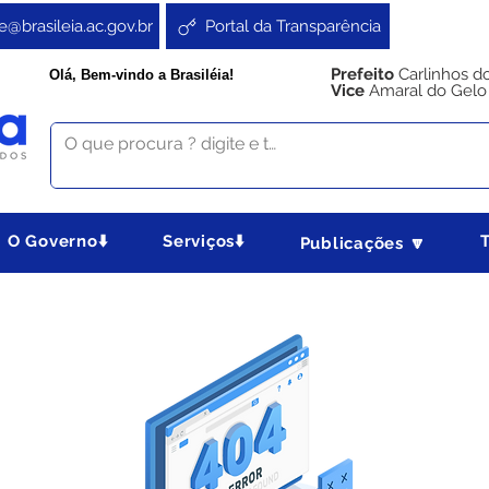
e@brasileia.ac.gov.br
Portal da Transparência
Prefeito
Carlinhos d
Olá, Bem-vindo a Brasiléia!
Vice
Amaral do Gelo
O Governo⬇️
Serviços⬇️
Publicações 🔽