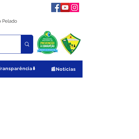
o Pelado
Transparência⬇️
📰Notícias