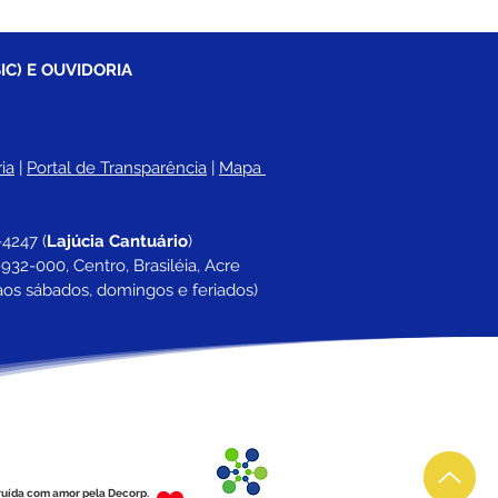
IC) E OUVIDORIA
ia
 |
Portal de Transparência
 | 
Mapa 
-4247 
(
Lajúcia Cantuário
)
932-000, Centro, Brasiléia, Acre
aos sábados, domingos e feriados)
ruída com amor pela Decorp.