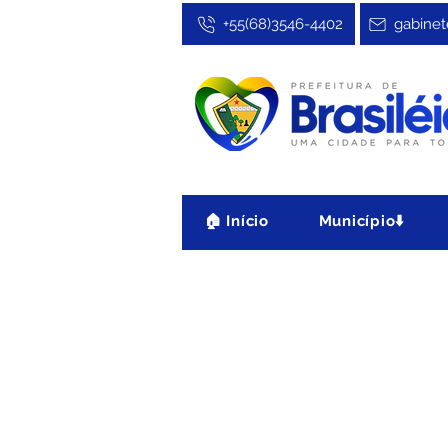
+55(68)3546-4402
gabinet
🏠 Início
Município⬇️