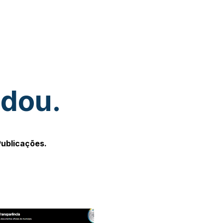
udou.
Publicações.