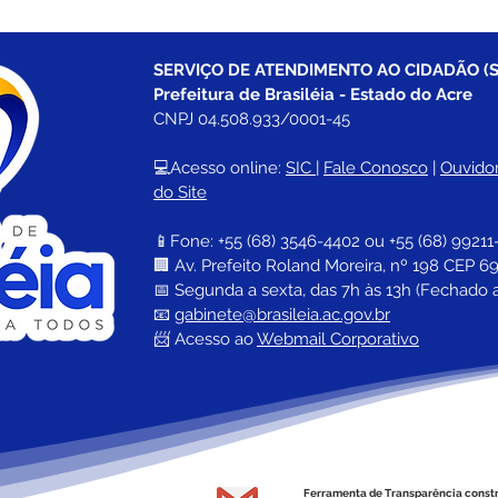
SERVIÇO DE ATENDIMENTO AO CIDADÃO (S
Prefeitura de Brasiléia - Estado do Acre
CNPJ 04.508.933/0001-45
💻Acesso online: 
SIC 
| 
Fale Conosco
 | 
Ouvidor
do Site
📱Fone: +55 (68) 
3546-4402 ou +55 (68) 99211
🏢 
Av. Prefeito Roland Moreira, nº 198 CEP 69
📅 Segunda a sexta, das 7h às 13h (Fechado 
📧 
gabinete@brasileia.ac.gov.br
📨 Acesso ao 
Webmail Corporativo
Ferramenta de Transparência const