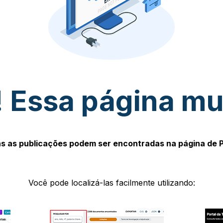
 Essa página m
s as publicações podem ser encontradas na página de 
Você pode localizá-las facilmente utilizando: