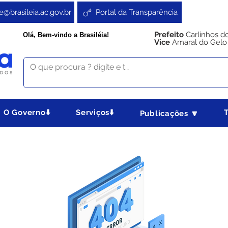
e@brasileia.ac.gov.br
Portal da Transparência
Prefeito
Carlinhos d
Olá, Bem-vindo a Brasiléia!
Vice
Amaral do Gelo
O Governo⬇️
Serviços⬇️
Publicações 🔽