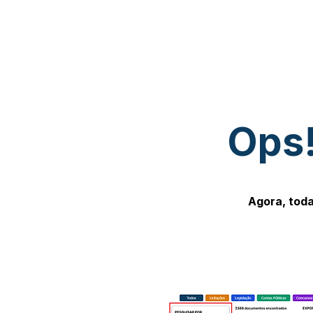
Ops!
Agora, toda