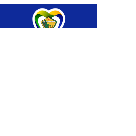
SERVIÇO DE ATENDIMENTO AO CIDADÃO 
(SIC) E OUVIDORIA
Prefeitura de Brasiléia - Estado do Acre
CNPJ 04.508.933/0001-45
💻Acesso online: 
SIC 
| 
Fale Conosco
 | 
Ouvidoria
 |
Portal de Transparência
 | 
Mapa 
do Site
📱Fone: +55 (68) 
3546-4402 ou +55 (68) 