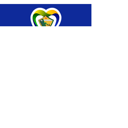
SERVIÇO DE ATENDIMENTO AO CIDADÃO 
(SIC) E OUVIDORIA
Prefeitura de Brasiléia - Estado do Acre
CNPJ 04.508.933/0001-45
💻Acesso online: 
SIC 
| 
Fale Conosco
 | 
Ouvidoria
 |
Portal de Transparência
 | 
Mapa 
do Site
📱Fone: +55 (68) 
3546-4402 ou +55 (68) 