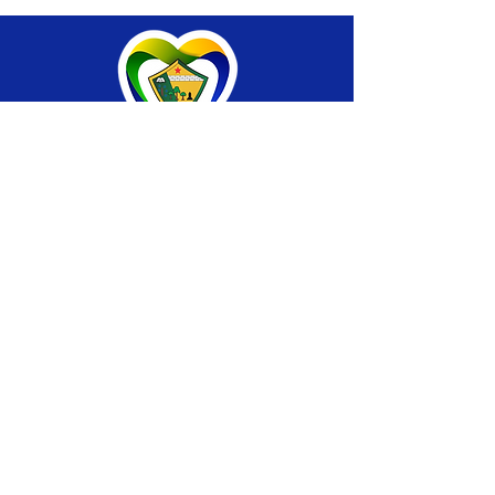
SERVIÇO DE ATENDIMENTO AO CIDADÃO 
(SIC) E OUVIDORIA
Prefeitura de Brasiléia - Estado do Acre
CNPJ 04.508.933/0001-45
💻Acesso online: 
SIC 
| 
Fale Conosco
 | 
Ouvidoria
 |
Portal de Transparência
 | 
Mapa 
do Site
📱Fone: +55 (68) 
3546-4402 ou +55 (68) 