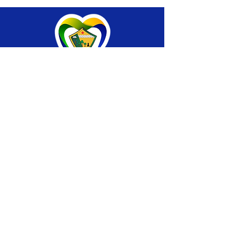
SERVIÇO DE ATENDIMENTO AO CIDADÃO 
(SIC) E OUVIDORIA
Prefeitura de Brasiléia - Estado do Acre
CNPJ 04.508.933/0001-45
💻Acesso online: 
SIC 
| 
Fale Conosco
 | 
Ouvidoria
 |
Portal de Transparência
 | 
Mapa 
do Site
📱Fone: +55 (68) 
3546-4402 ou +55 (68) 