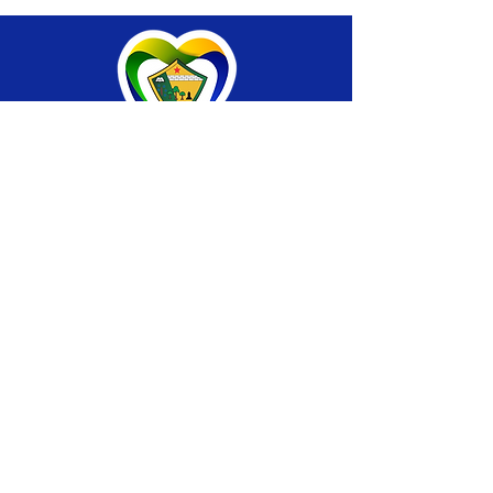
SERVIÇO DE ATENDIMENTO AO CIDADÃO 
(SIC) E OUVIDORIA
Prefeitura de Brasiléia - Estado do Acre
CNPJ 04.508.933/0001-45
💻Acesso online: 
SIC 
| 
Fale Conosco
 | 
Ouvidoria
 |
Portal de Transparência
 | 
Mapa 
do Site
📱Fone: +55 (68) 
3546-4402 ou +55 (68) 