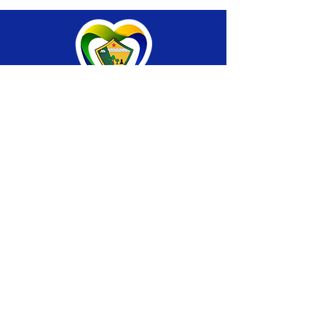
SERVIÇO DE ATENDIMENTO AO CIDADÃO 
(SIC) E OUVIDORIA
Prefeitura de Brasiléia - Estado do Acre
CNPJ 04.508.933/0001-45
💻Acesso online: 
SIC 
| 
Fale Conosco
 | 
Ouvidoria
 |
Portal de Transparência
 | 
Mapa 
do Site
📱Fone: +55 (68) 
3546-4402 ou +55 (68) 