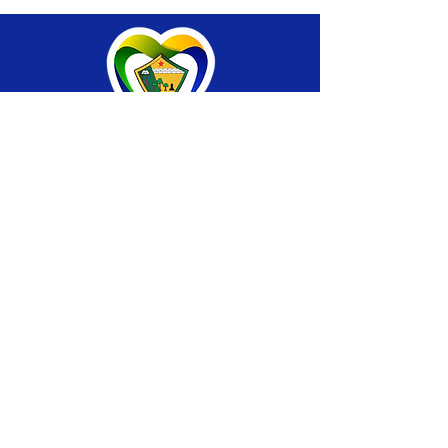
SERVIÇO DE ATENDIMENTO AO CIDADÃO 
(SIC) E OUVIDORIA
Prefeitura de Brasiléia - Estado do Acre
CNPJ 04.508.933/0001-45
💻Acesso online: 
SIC 
| 
Fale Conosco
 | 
Ouvidoria
 |
Portal de Transparência
 | 
Mapa 
do Site
📱Fone: +55 (68) 
3546-4402 ou +55 (68) 