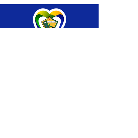
SERVIÇO DE ATENDIMENTO AO CIDADÃO 
(SIC) E OUVIDORIA
Prefeitura de Brasiléia - Estado do Acre
CNPJ 04.508.933/0001-45
💻Acesso online: 
SIC 
| 
Fale Conosco
 | 
Ouvidoria
 |
Portal de Transparência
 | 
Mapa 
do Site
📱Fone: +55 (68) 
3546-4402 ou +55 (68) 