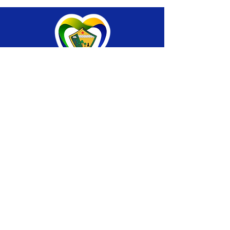
SERVIÇO DE ATENDIMENTO AO CIDADÃO 
(SIC) E OUVIDORIA
Prefeitura de Brasiléia - Estado do Acre
CNPJ 04.508.933/0001-45
💻Acesso online: 
SIC 
| 
Fale Conosco
 | 
Ouvidoria
 |
Portal de Transparência
 | 
Mapa 
do Site
📱Fone: +55 (68) 
3546-4402 ou +55 (68) 