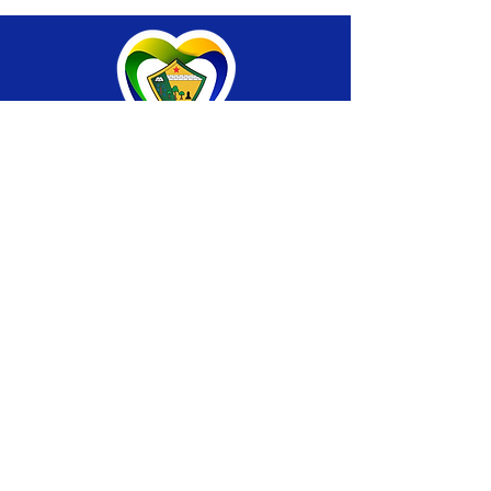
SERVIÇO DE ATENDIMENTO AO CIDADÃO 
(SIC) E OUVIDORIA
Prefeitura de Brasiléia - Estado do Acre
CNPJ 04.508.933/0001-45
💻Acesso online: 
SIC 
| 
Fale Conosco
 | 
Ouvidoria
 |
Portal de Transparência
 | 
Mapa 
do Site
📱Fone: +55 (68) 
3546-4402 ou +55 (68) 