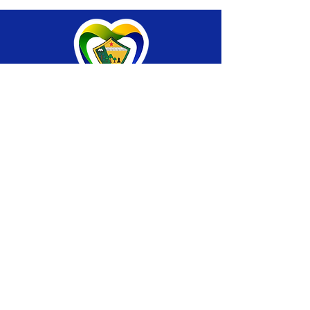
SERVIÇO DE ATENDIMENTO AO CIDADÃO 
(SIC) E OUVIDORIA
Prefeitura de Brasiléia - Estado do Acre
CNPJ 04.508.933/0001-45
💻Acesso online: 
SIC 
| 
Fale Conosco
 | 
Ouvidoria
 |
Portal de Transparência
 | 
Mapa 
do Site
📱Fone: +55 (68) 
3546-4402 ou +55 (68) 