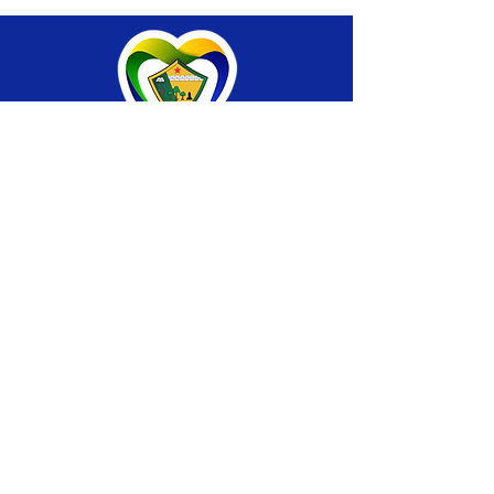
SERVIÇO DE ATENDIMENTO AO CIDADÃO 
(SIC) E OUVIDORIA
Prefeitura de Brasiléia - Estado do Acre
CNPJ 04.508.933/0001-45
💻Acesso online: 
SIC 
| 
Fale Conosco
 | 
Ouvidoria
 |
Portal de Transparência
 | 
Mapa 
do Site
📱Fone: +55 (68) 
3546-4402 ou +55 (68) 