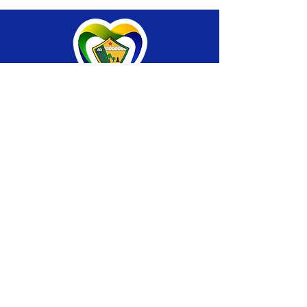
SERVIÇO DE ATENDIMENTO AO CIDADÃO 
(SIC) E OUVIDORIA
Prefeitura de Brasiléia - Estado do Acre
CNPJ 04.508.933/0001-45
💻Acesso online: 
SIC 
| 
Fale Conosco
 | 
Ouvidoria
 |
Portal de Transparência
 | 
Mapa 
do Site
📱Fone: +55 (68) 
3546-4402 ou +55 (68) 