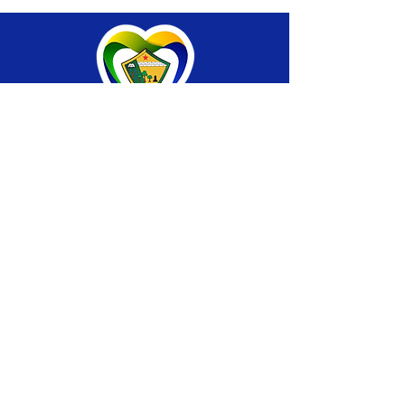
SERVIÇO DE ATENDIMENTO AO CIDADÃO 
(SIC) E OUVIDORIA
Prefeitura de Brasiléia - Estado do Acre
CNPJ 04.508.933/0001-45
💻Acesso online: 
SIC 
| 
Fale Conosco
 | 
Ouvidoria
 |
Portal de Transparência
 | 
Mapa 
do Site
📱Fone: +55 (68) 
3546-4402 ou +55 (68) 