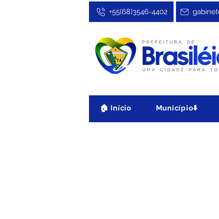
+55(68)3546-4402
gabinet
🏠 Início
Município⬇️