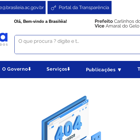
e@brasileia.ac.gov.br
Portal da Transparência
Prefeito
Carlinhos d
Olá, Bem-vindo a Brasiléia!
Vice
Amaral do Gelo
O Governo⬇️
Serviços⬇️
Publicações 🔽