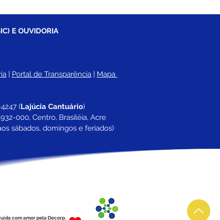
IC) E OUVIDORIA
ia
 |
Portal de Transparência
 | 
Mapa 
-4247 
(
Lajúcia Cantuário
)
932-000, Centro, Brasiléia, Acre
aos sábados, domingos e feriados)
ruída com amor pela Decorp.