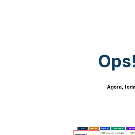
Ops!
Agora, toda