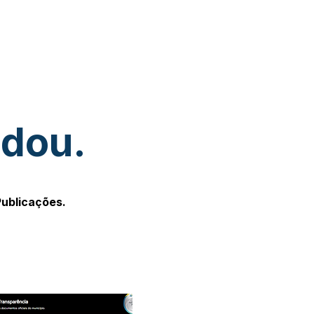
udou.
Publicações.