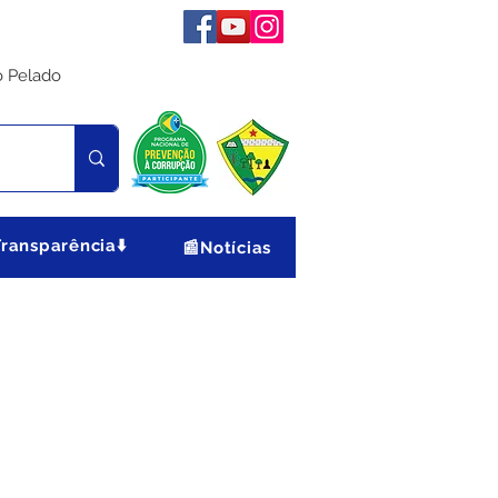
o Pelado
Transparência⬇️
📰Notícias