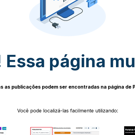
 Essa página m
s as publicações podem ser encontradas na página de 
Você pode localizá-las facilmente utilizando: