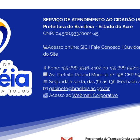
SERVIÇO DE ATENDIMENTO AO CIDADÃO (S
Prefeitura de Brasiléia - Estado do Acre
CNPJ 04.508.933/0001-45
💻Acesso online: 
SIC 
| 
Fale Conosco
 | 
Ouvidor
do Site
📱Fone: +55 (68) 
3546-4402 ou +55 (68) 99211
🏢 
Av. Prefeito Roland Moreira, nº 198 CEP 69
📅 Segunda a sexta, das 7h às 13h (Fechado 
📧 
gabinete@brasileia.ac.gov.br
📨 Acesso ao 
Webmail Corporativo
Ferramenta de Transparência const