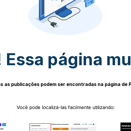
 Essa página m
s as publicações podem ser encontradas na página de 
Você pode localizá-las facilmente utilizando: