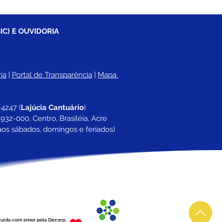
IC) E OUVIDORIA
ia
 |
Portal de Transparência
 | 
Mapa 
-4247 
(
Lajúcia Cantuário
)
932-000, Centro, Brasiléia, Acre
aos sábados, domingos e feriados)
ruída com amor pela Decorp.