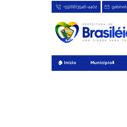
+55(68)3546-4402
gabinet
🏠 Início
Município⬇️