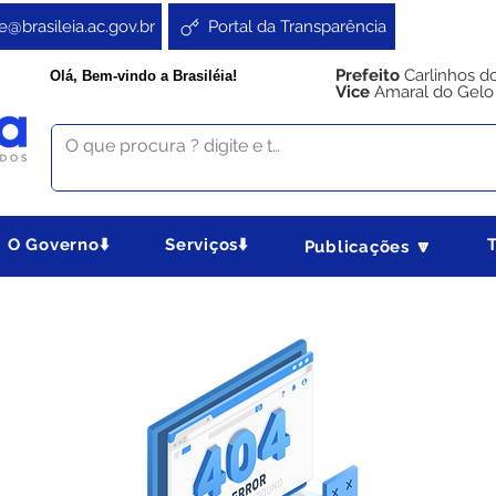
e@brasileia.ac.gov.br
Portal da Transparência
Prefeito
Carlinhos d
Olá, Bem-vindo a Brasiléia!
Vice
Amaral do Gelo
O Governo⬇️
Serviços⬇️
Publicações 🔽