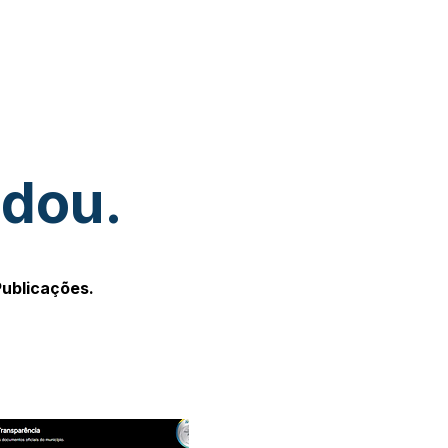
udou.
Publicações.