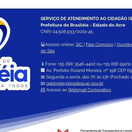
SERVIÇO DE ATENDIMENTO AO CIDADÃO (S
Prefeitura de Brasiléia - Estado do Acre
CNPJ 04.508.933/0001-45
💻Acesso online: 
SIC 
| 
Fale Conosco
 | 
Ouvidor
do Site
📱Fone: +55 (68) 
3546-4402 ou +55 (68) 99211
🏢 
Av. Prefeito Roland Moreira, nº 198 CEP 69
📅 Segunda a sexta, das 7h às 13h (Fechado 
📧 
gabinete@brasileia.ac.gov.br
📨 Acesso ao 
Webmail Corporativo
Ferramenta de Transparência const