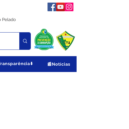
o Pelado
Transparência⬇️
📰Notícias