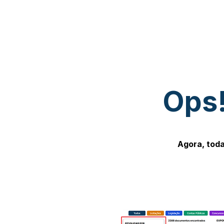
Ops!
Agora, toda