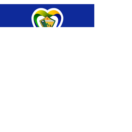
SERVIÇO DE ATENDIMENTO AO CIDADÃO 
(SIC) E OUVIDORIA
Prefeitura de Brasiléia - Estado do Acre
CNPJ 04.508.933/0001-45
💻Acesso online: 
SIC 
| 
Fale Conosco
 | 
Ouvidoria
 |
Portal de Transparência
 | 
Mapa 
do Site
📱Fone: +55 (68) 
3546-4402 ou +55 (68) 