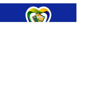
SERVIÇO DE ATENDIMENTO AO CIDADÃO 
(SIC) E OUVIDORIA
Prefeitura de Brasiléia - Estado do Acre
CNPJ 04.508.933/0001-45
💻Acesso online: 
SIC 
| 
Fale Conosco
 | 
Ouvidoria
 |
Portal de Transparência
 | 
Mapa 
do Site
📱Fone: +55 (68) 
3546-4402 ou +55 (68) 