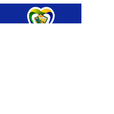
SERVIÇO DE ATENDIMENTO AO CIDADÃO 
(SIC) E OUVIDORIA
Prefeitura de Brasiléia - Estado do Acre
CNPJ 04.508.933/0001-45
💻Acesso online: 
SIC 
| 
Fale Conosco
 | 
Ouvidoria
 |
Portal de Transparência
 | 
Mapa 
do Site
📱Fone: +55 (68) 
3546-4402 ou +55 (68) 