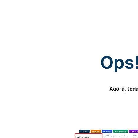
Ops!
Agora, toda