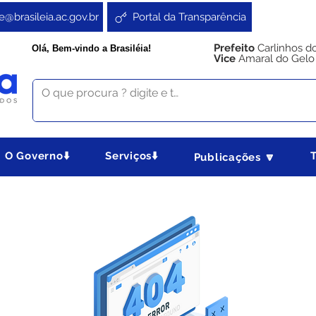
e@brasileia.ac.gov.br
Portal da Transparência
Prefeito
Carlinhos d
Olá, Bem-vindo a Brasiléia!
Vice
Amaral do Gelo
O Governo⬇️
Serviços⬇️
Publicações 🔽