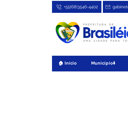
+55(68)3546-4402
gabinet
🏠 Início
Município⬇️