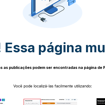
 Essa página m
s as publicações podem ser encontradas na página de 
Você pode localizá-las facilmente utilizando: