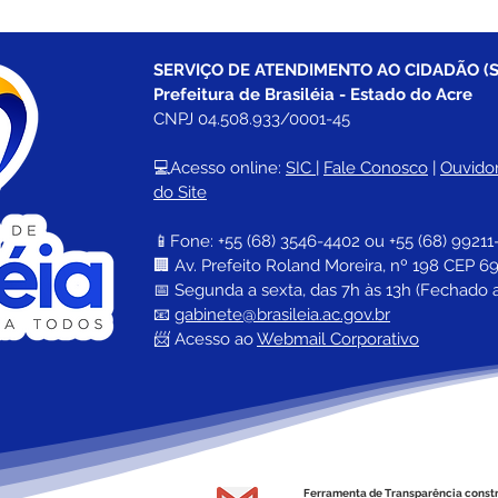
SERVIÇO DE ATENDIMENTO AO CIDADÃO (S
Prefeitura de Brasiléia - Estado do Acre
CNPJ 04.508.933/0001-45
💻Acesso online: 
SIC 
| 
Fale Conosco
 | 
Ouvidor
do Site
📱Fone: +55 (68) 
3546-4402 ou +55 (68) 99211
🏢 
Av. Prefeito Roland Moreira, nº 198 CEP 69
📅 Segunda a sexta, das 7h às 13h (Fechado 
📧 
gabinete@brasileia.ac.gov.br
📨 Acesso ao 
Webmail Corporativo
Ferramenta de Transparência const