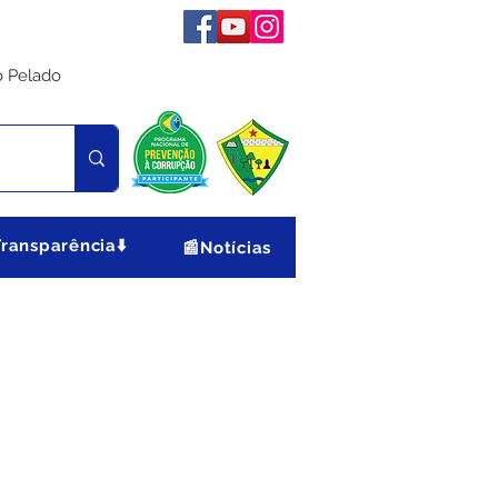
o Pelado
Transparência⬇️
📰Notícias