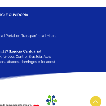
IC) E OUVIDORIA
ia
 |
Portal de Transparência
 | 
Mapa 
-4247 
(
Lajúcia Cantuário
)
932-000, Centro, Brasiléia, Acre
aos sábados, domingos e feriados)
ruída com amor pela Decorp.