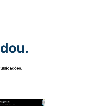
udou.
Publicações.