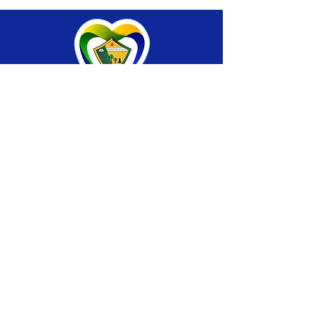
SERVIÇO DE ATENDIMENTO AO CIDADÃO 
(SIC) E OUVIDORIA
Prefeitura de Brasiléia - Estado do Acre
CNPJ 04.508.933/0001-45
💻Acesso online: 
SIC 
| 
Fale Conosco
 | 
Ouvidoria
 |
Portal de Transparência
 | 
Mapa 
do Site
📱Fone: +55 (68) 
3546-4402 ou +55 (68) 