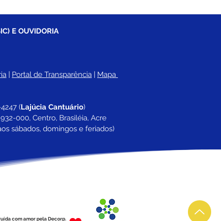
IC) E OUVIDORIA
ia
 |
Portal de Transparência
 | 
Mapa 
-4247 
(
Lajúcia Cantuário
)
932-000, Centro, Brasiléia, Acre
aos sábados, domingos e feriados)
ruída com amor pela Decorp.