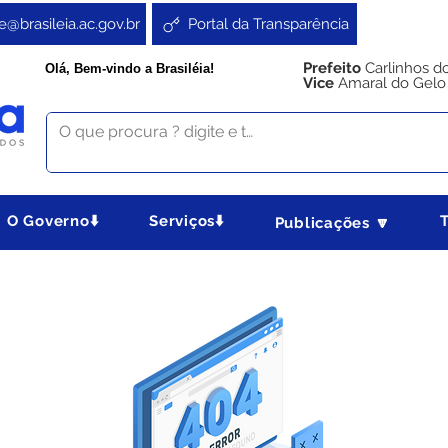
e@brasileia.ac.gov.br
Portal da Transparência
Prefeito
Carlinhos d
Olá, Bem-vindo a Brasiléia!
Vice
Amaral do Gelo
O Governo⬇️
Serviços⬇️
Publicações 🔽