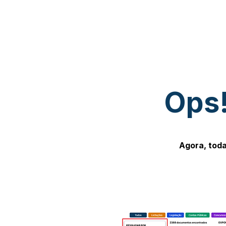
Ops!
Agora, toda