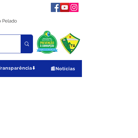
o Pelado
Transparência⬇️
📰Notícias