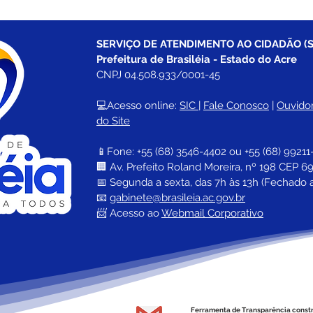
SERVIÇO DE ATENDIMENTO AO CIDADÃO (S
Prefeitura de Brasiléia - Estado do Acre
CNPJ 04.508.933/0001-45
💻Acesso online: 
SIC 
| 
Fale Conosco
 | 
Ouvidor
do Site
📱Fone: +55 (68) 
3546-4402 ou +55 (68) 99211
🏢 
Av. Prefeito Roland Moreira, nº 198 CEP 69
📅 Segunda a sexta, das 7h às 13h (Fechado 
📧 
gabinete@brasileia.ac.gov.br
📨 Acesso ao 
Webmail Corporativo
Ferramenta de Transparência const