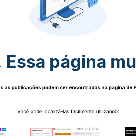
 Essa página m
s as publicações podem ser encontradas na página de 
Você pode localizá-las facilmente utilizando: