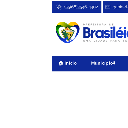
+55(68)3546-4402
gabinet
🏠 Início
Município⬇️