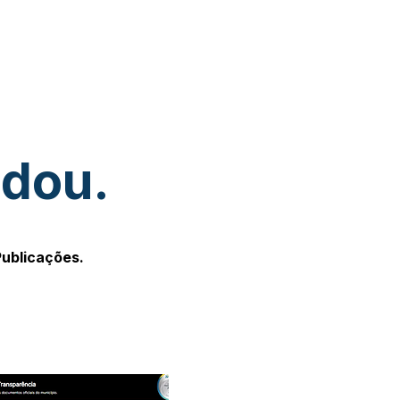
udou.
Publicações.